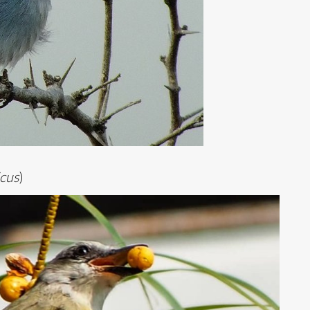
cus
)