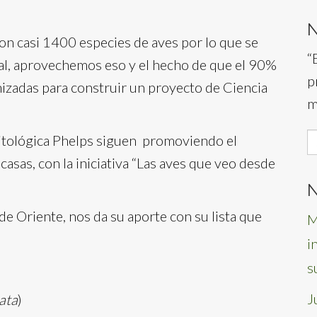
on casi 1400 especies de aves por lo que se
“
ial, aprovechemos eso y el hecho de que el 90%
p
izadas para construir un proyecto de Ciencia
m
S
nitológica Phelps siguen promoviendo el
f
asas, con la iniciativa “Las aves que veo desde
N
e Oriente, nos da su aporte con su lista que
M
i
s
J
ata
)