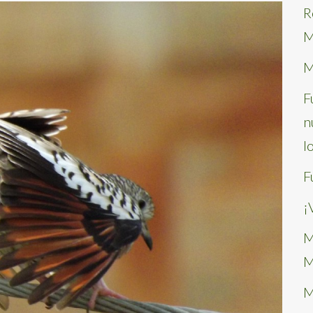
R
M
M
F
n
l
F
¡
M
M
M