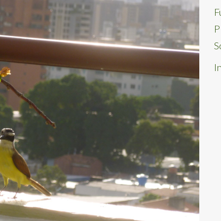
F
P
S
I