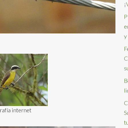
¡
P
e
y
F
C
s
B
l
C
afía internet
S
t