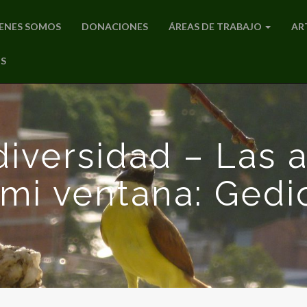
ENES SOMOS
DONACIONES
ÁREAS DE TRABAJO
AR
S
versidad – Las 
mi ventana: Gedi