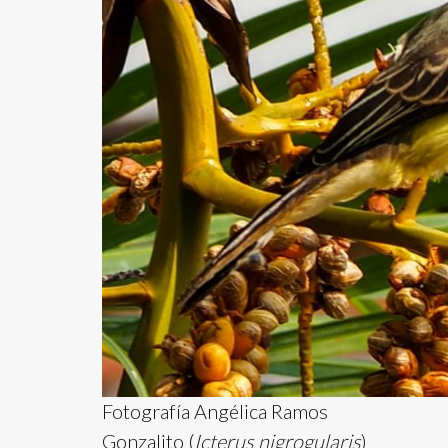
Fotografía Angélica Ramos
Gonzalito (
Icterus nigrogularis
)