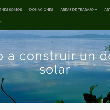
ENES SOMOS
DONACIONES
ÁREAS DE TRABAJO
AR
S
 a construir un d
solar