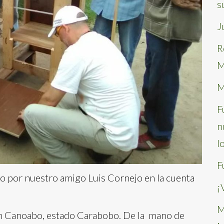
s
J
R
M
M
F
n
l
F
ito por nuestro amigo Luis Cornejo en la cuenta
¡
M
en Canoabo, estado Carabobo. De la mano de