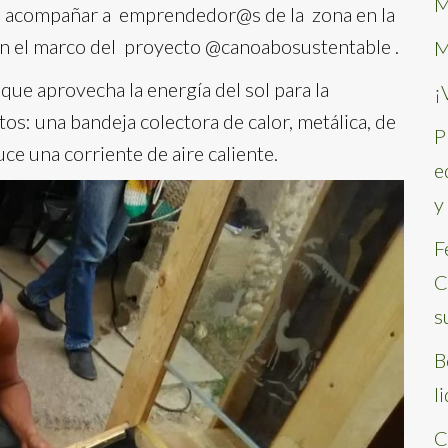
M
de acompañar a emprendedor@s de la zona en la
 en el marco del proyecto @canoabosustentable .
M
que aprovecha la energía del sol para la
¡
s: una bandeja colectora de calor, metálica, de
P
ce una corriente de aire caliente.
e
y
F
C
s
B
l
C