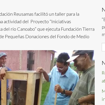
dación Reusamas facilitó un taller para la
“
a actividad del Proyecto “Iniciativas
p
ca del río Canoabo” que ejecuta Fundación Tierra
m
a de Pequeñas Donaciones del Fondo de Medio
S
f
N
R
a
M
i