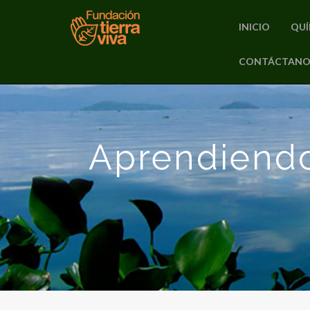
INICIO
QUÍ
PRIMARY
CONTÁCTANO
Skip
MENU
to
content
Aprendiendo