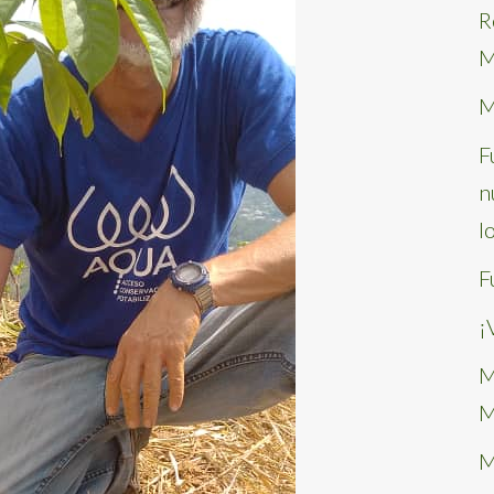
R
M
M
F
n
l
F
¡
M
M
M