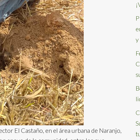
¡
P
e
y
F
C
s
B
l
C
S
ector El Castaño, en el área urbana de Naranjo,
t