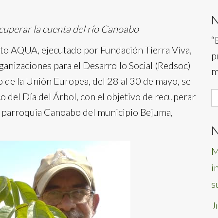
cuperar la cuenta del río Canoabo
“
cto AQUA, ejecutado por Fundación Tierra Viva,
p
ganizaciones para el Desarrollo Social (Redsoc)
m
 de la Unión Europea, del 28 al 30 de mayo, se
S
o del Día del Árbol, con el objetivo de recuperar
f
la parroquia Canoabo del municipio Bejuma,
N
M
i
s
J