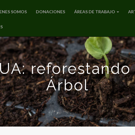
ENES SOMOS
DONACIONES
ÁREAS DE TRABAJO
AR
S
A: reforestando 
Árbol