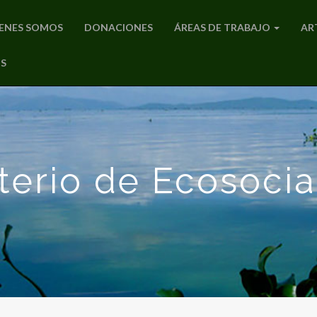
ENES SOMOS
DONACIONES
ÁREAS DE TRABAJO
AR
S
terio de Ecosoci