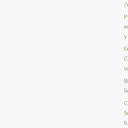
¡
P
e
y
F
C
s
B
l
C
S
t