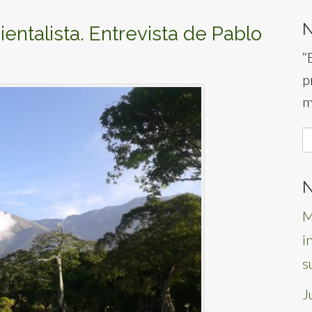
entalista. Entrevista de Pablo
“
p
m
S
f
N
M
i
s
J