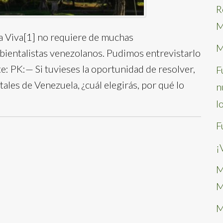
R
M
a Viva[1] no requiere de muchas
M
bientalistas venezolanos. Pudimos entrevistarlo
te: PK:— Si tuvieses la oportunidad de resolver,
F
les de Venezuela, ¿cuál elegirás, por qué lo
n
l
F
¡
M
M
M