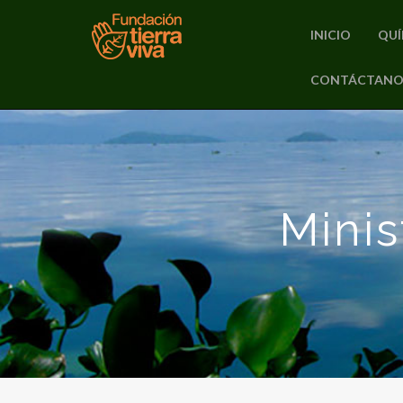
INICIO
QUÍ
PRIMARY
CONTÁCTANO
Skip
MENU
to
content
Minis