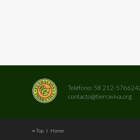
Telefono: 58 212-576624
contacto@tierraviva.org
Footer
Top
Home