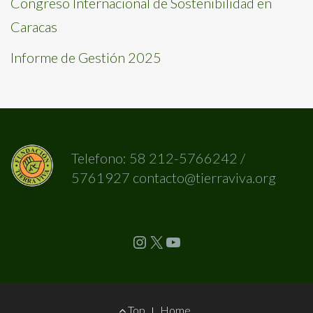
Congreso Internacional de Sostenibilidad en
Caracas
Informe de Gestión 2025
Telefono: 58 212-5766242 /
5761927 contacto@tierraviva.org
Instagram
X
YouTube
Footer
Top
Home