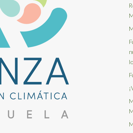
R
M
M
F
n
l
F
¡
M
M
M