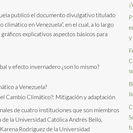
¡
zuela publicó el documento divulgativo titulado
P
climático en Venezuela”, en el cual, a lo largo
e
 gráficos explicativos aspectos básicos para
y
F
C
bal y efecto invernadero ¿son lo mismo?
s
B
ático a Venezuela?
l
el Cambio Climático?: Mitigación y adaptación
C
onales de cuatro instituciones que son miembros
S
 de la Universidad Católica Andrés Bello,
t
, Karena Rodríguez de la Universidad