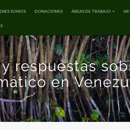
ENES SOMOS
DONACIONES
ÁREAS DE TRABAJO
AR
S
 y respuestas sob
imático en Venezu