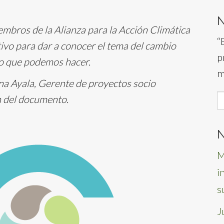
embros de la Alianza para la Acción Climática
“
ivo para dar a conocer el tema del cambio
p
lo que podemos hacer.
m
na Ayala, Gerente de proyectos socio
S
n del documento.
f
N
M
i
s
J