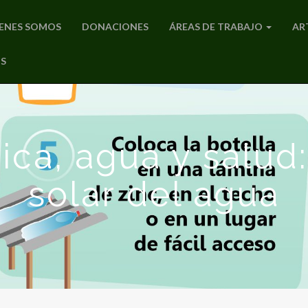
ENES SOMOS
DONACIONES
ÁREAS DE TRABAJO
AR
S
ica, agua y salud
solar del agua