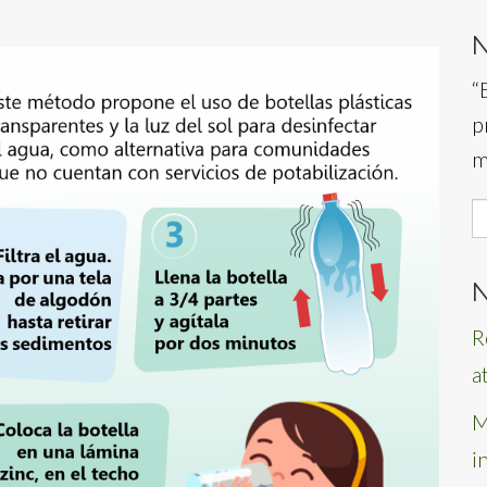
“
p
m
S
f
N
R
a
M
i