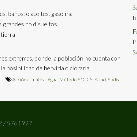
S
s, baños; o aceites, gasolina
t
s grandes no disueltos
F
 tierra
P
S
nes extremas, donde la población no cuenta con
a posibilidad de hervirla o clorarla.
n
Acción climática
,
Agua
,
Método SODIS
,
Salud
,
Sodis
2 / 5761927