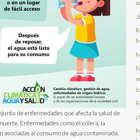
s
J
R
M
M
F
n
l
F
junto de enfermedades que afecta la salud de
¡
 muerte. Enfermedades como el cólera, la
M
están asociadas al consumo de agua contaminada.