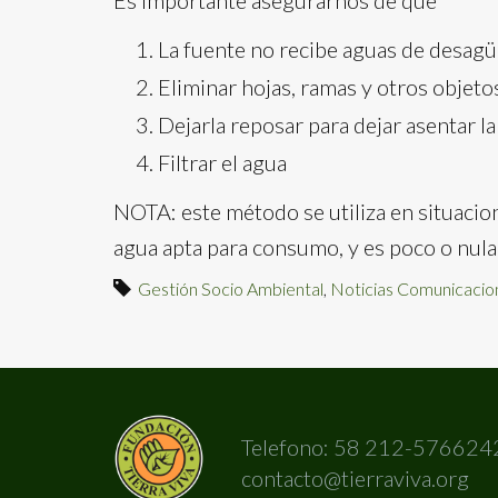
Es importante asegurarnos de que
La fuente no recibe aguas de desagüe
Eliminar hojas, ramas y otros objeto
Dejarla reposar para dejar asentar la
Filtrar el agua
NOTA: este método se utiliza en situacio
agua apta para consumo, y es poco o nula l
Gestión Socio Ambiental
,
Noticias Comunicacio
Telefono: 58 212-576624
contacto@tierraviva.org