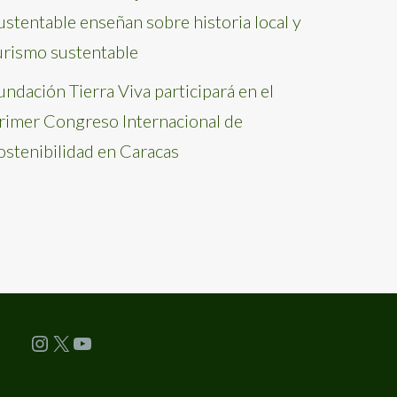
ustentable enseñan sobre historia local y
urismo sustentable
undación Tierra Viva participará en el
rimer Congreso Internacional de
ostenibilidad en Caracas
Instagram
X
YouTube