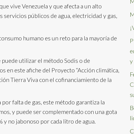
M
ue vive Venezuela y que afecta a un alto
M
os servicios públicos de agua, electricidad y gas,
¡
a consumo humano es un reto para la mayoría de
P
e
se puede utilizar el método Sodis o de
y
os en este afiche del Proyecto “Acción climática,
F
ión Tierra Viva con el cofinanciamiento de la
C
s
a por falta de gas, este método garantiza la
B
smos, y puede ser complementado con una gota
l
 y no jabonoso por cada litro de agua.
C