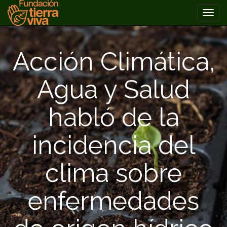
PRIMARY
Skip
MENU
to
Acción Climática,
content
Agua y Salud
habló de la
incidencia del
clima sobre
enfermedades