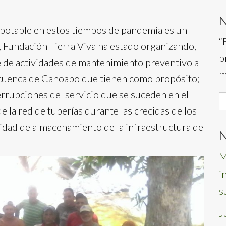
potable en estos tiempos de pandemia es un
“
 Fundación Tierra Viva ha estado organizando,
p
 de actividades de mantenimiento preventivo a
m
a cuenca de Canoabo que tienen como propósito;
terrupciones del servicio que se suceden en el
S
de la red de tuberías durante las crecidas de los
f
cidad de almacenamiento de la infraestructura de
N
M
i
s
J