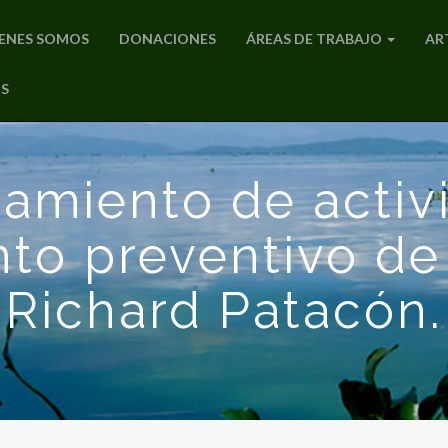
ENES SOMOS
DONACIONES
ÁREAS DE TRABAJO
AR
S
miento de activ
to preventivo de
Richard Patacón.