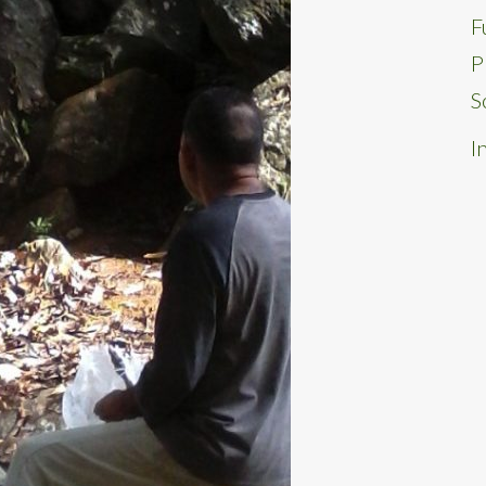
F
P
S
I