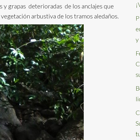
¡
as y grapas deterioradas de los anclajes que
la vegetación arbustiva de los tramos aledaños.
P
e
y
F
C
s
B
l
C
S
t