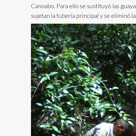
Canoabo. Para ello se sustituyó las guay
sujetan la tubería principal y se eliminó 