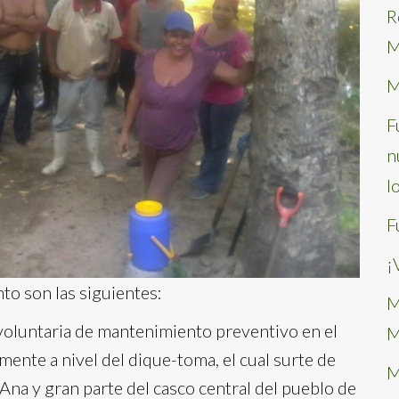
R
M
M
F
n
l
F
¡
to son las siguientes:
M
 voluntaria de mantenimiento preventivo en el
M
mente a nivel del dique-toma, el cual surte de
M
Ana y gran parte del casco central del pueblo de