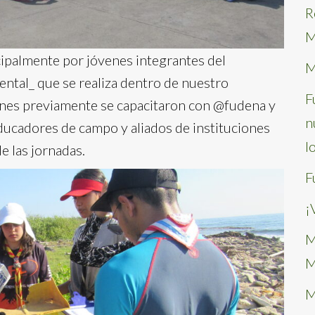
R
M
ipalmente por jóvenes integrantes del
M
tal_ que se realiza dentro de nuestro
F
enes previamente se capacitaron con @fudena y
n
ucadores de campo y aliados de instituciones
l
e las jornadas.
F
¡
M
M
M