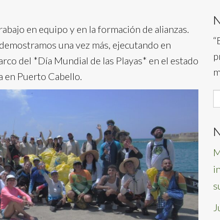
abajo en equipo y en la formación de alianzas.
“
 demostramos una vez más, ejecutando en
p
arco del *Día Mundial de las Playas* en el estado
m
a en Puerto Cabello.
S
f
N
M
i
s
J