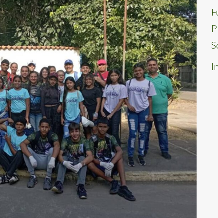
F
P
S
I