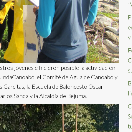
¡
P
e
y
F
C
ros jóvenes e hicieron posible la actividad en
s
n FundaCanoabo, el Comité de Agua de Canoabo y
B
s Garcitas, la Escuela de Baloncesto Oscar
l
arlos Sanda y la Alcaldía de Bejuma.
C
S
t