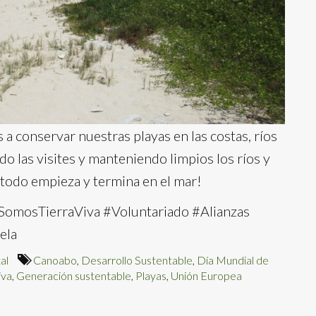
a conservar nuestras playas en las costas, ríos
do las visites y manteniendo limpios los ríos y
 todo empieza y termina en el mar!
mosTierraViva #Voluntariado #Alianzas
ela
al
Canoabo
,
Desarrollo Sustentable
,
Día Mundial de
iva
,
Generación sustentable
,
Playas
,
Unión Europea