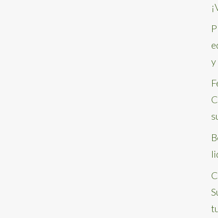
¡
P
e
y
F
C
s
B
l
C
S
t