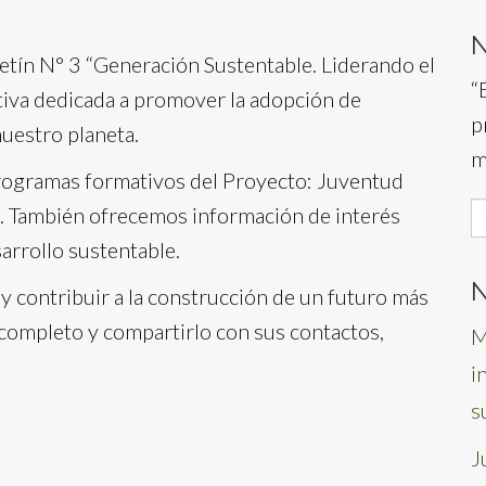
etín N° 3 “Generación Sustentable. Liderando el
“
iativa dedicada a promover la adopción de
p
nuestro planeta.
m
rogramas formativos del Proyecto: Juventud
S
 También ofrecemos información de interés
f
arrollo sustentable.
N
y contribuir a la construcción de un futuro más
 completo y compartirlo con sus contactos,
M
i
s
J