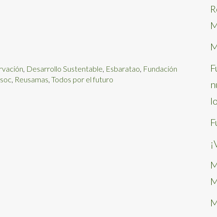
R
M
M
F
rvación
,
Desarrollo Sustentable
,
Esbaratao
,
Fundación
soc
,
Reusamas
,
Todos por el futuro
n
l
F
¡
M
M
M