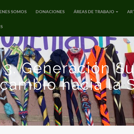
ENES SOMOS
DONACIONES
ÁREAS DE TRABAJO
AR
S
° 3. Generación Su
cambio hacia la 