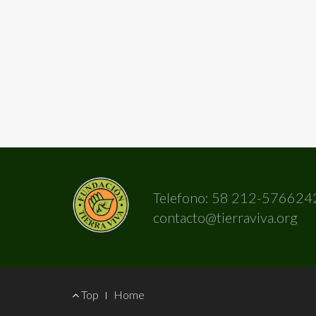
Telefono: 58 212-576624
contacto@tierraviva.org
Footer
Top
Home