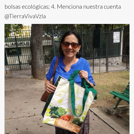
bolsas ecológicas; 4. Menciona nuestra cuenta
@TierraVivaVzla