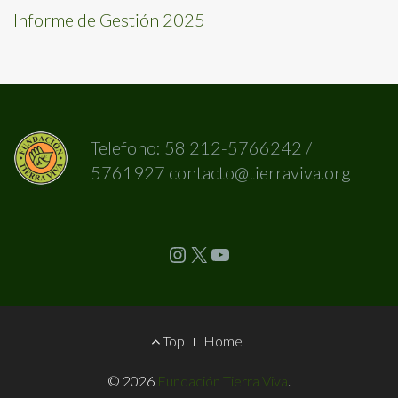
Informe de Gestión 2025
Telefono: 58 212-5766242 /
5761927 contacto@tierraviva.org
Instagram
X
YouTube
Footer
Top
Home
Menu
© 2026
Fundación Tierra Viva
.