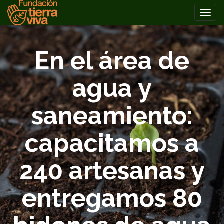
PRIMARY
Skip
MENU
to
En el área de
content
agua y
saneamiento:
capacitamos a
240 artesanas y
entregamos 80