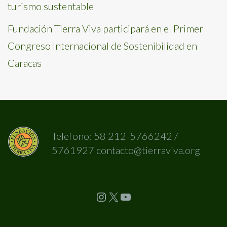
turismo sustentable
Fundación Tierra Viva participará en el Primer
Congreso Internacional de Sostenibilidad en
Caracas
Telefono: 58 212-5766242 /
5761927 contacto@tierraviva.org
Instagram
X
YouTube