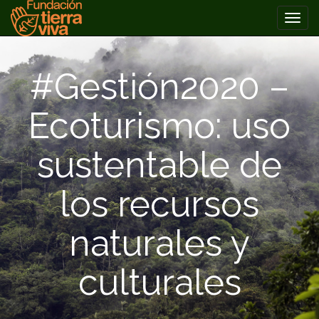
PRIMARY
Skip
MENU
to
#Gestión2020 –
content
Ecoturismo: uso
sustentable de
los recursos
naturales y
culturales