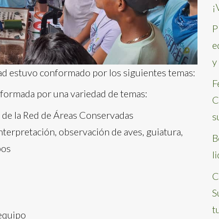
¡
P
e
y
idad estuvo conformado por los siguientes temas:
F
nformada por una variedad de temas:
C
 de la Red de Áreas Conservadas
s
terpretación, observación de aves, guiatura,
B
pos
l
C
S
t
 equipo