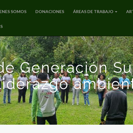
ENES SOMOS
DONACIONES
ÁREAS DE TRABAJO
AR
S
de Generación Su
 liderazgo ambien