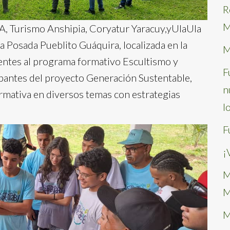
R
M
A, Turismo Anshipia, Coryatur Yaracuy,yUlaUla
a Posada Pueblito Guáquira, localizada en la
M
ientes al programa formativo Escultismo y
F
pantes del proyecto Generación Sustentable,
n
rmativa en diversos temas con estrategias
l
F
¡
M
M
M