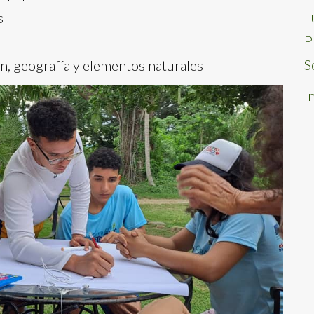
F
s
P
S
n, geografía y elementos naturales
I