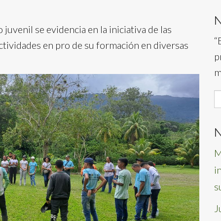
 juvenil se evidencia en la iniciativa de las
“
ctividades en pro de su formación en diversas
p
m
S
f
N
M
i
s
J