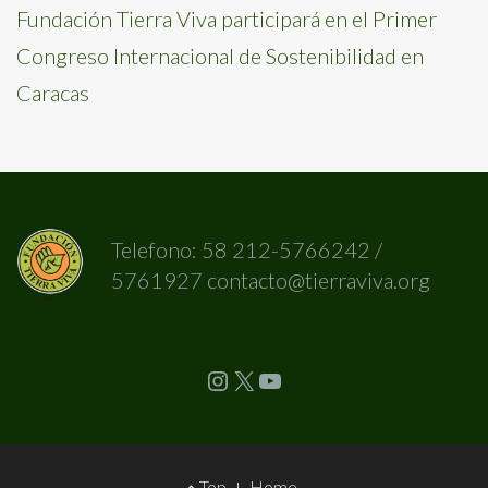
Fundación Tierra Viva participará en el Primer
Congreso Internacional de Sostenibilidad en
Caracas
Telefono: 58 212-5766242 /
5761927 contacto@tierraviva.org
Instagram
X
YouTube
Footer
Top
Home