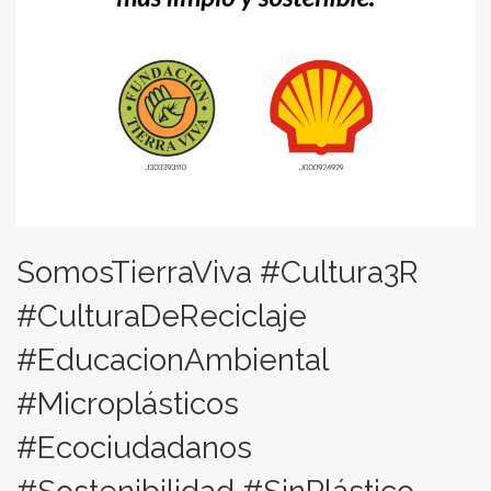
SomosTierraViva #Cultura3R
#CulturaDeReciclaje
#EducacionAmbiental
#Microplásticos
#Ecociudadanos