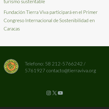
turismo sustentable
Fundación Tierra Viva participará en el Primer
Congreso Internacional de Sostenibilidad en
Caracas
Telefono: 58 212-5766242 /
5761927 contacto@tierraviva.org
Instagram
X
YouTube