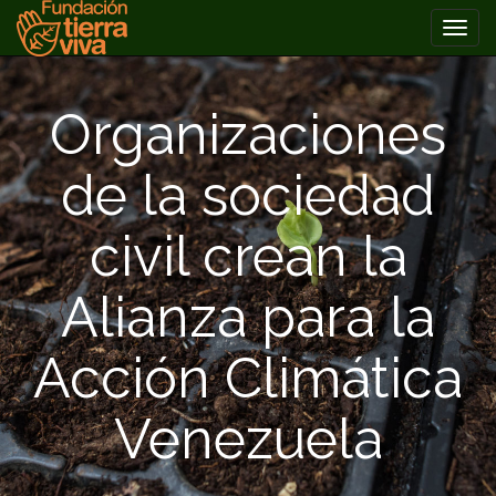
PRIMARY
Skip
MENU
to
Organizaciones
content
de la sociedad
civil crean la
Alianza para la
Acción Climática
Venezuela