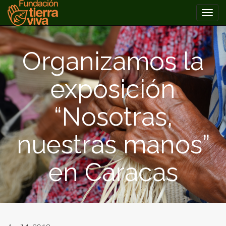
PRIMARY
Skip
MENU
to
Organizamos la
content
exposición
“Nosotras,
nuestras manos”
en Caracas