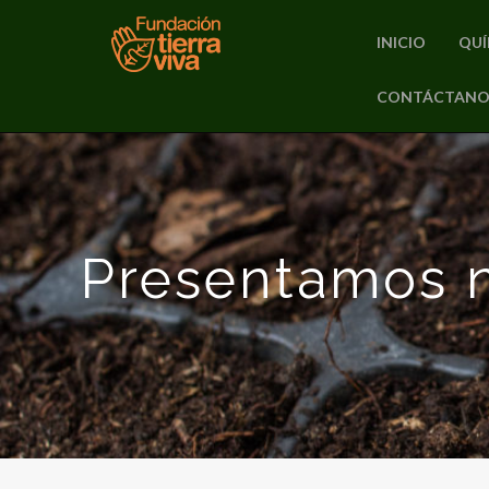
INICIO
QUÍ
PRIMARY
CONTÁCTANO
Skip
MENU
to
content
Presentamos n