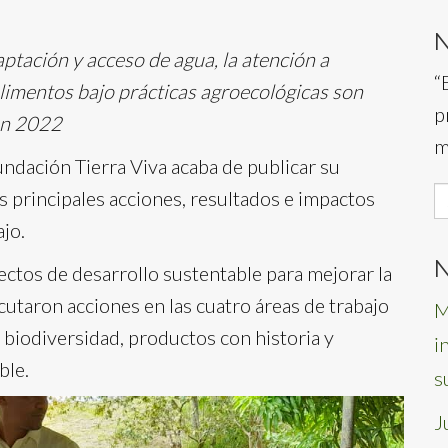
aptación y acceso de agua, la atención a
“
imentos bajo prácticas agroecológicas son
p
en 2022
m
ndación Tierra Viva acaba de publicar su
S
as principales acciones, resultados e impactos
f
ajo.
N
ectos de desarrollo sustentable para mejorar la
ecutaron acciones en las cuatro áreas de trabajo
M
biodiversidad, productos con historia y
i
ble.
s
J