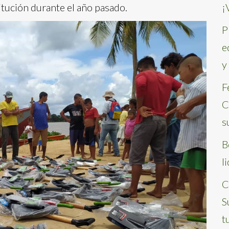
itución durante el año pasado.
¡
P
e
y
F
C
s
B
l
C
S
t