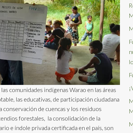
R
M
M
F
n
l
F
¡
 a las comunidades indígenas Warao en las áreas
table, las educativas, de participación ciudadana
M
 la conservación de cuencas y los residuos
M
cendios forestales, la consolidación de la
M
io e índole privada certificada en el país, son