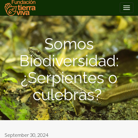
PRIMARY
Skip
MENU
to
content
Somos
Biodiversidad:
¿Serpientes o
culebras?
September 30, 2024