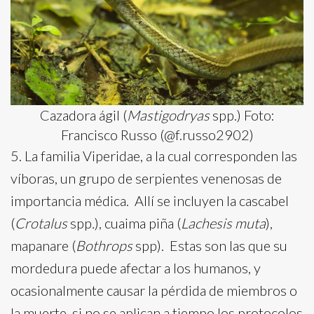
Cazadora ágil (
Mastigodryas
spp.) Foto:
Francisco Russo (@f.russo2902)
5. La familia Viperidae, a la cual corresponden las
víboras, un grupo de serpientes venenosas de
importancia médica. Allí se incluyen la cascabel
(
Crotalus
spp
.
), cuaima piña (
Lachesis muta
),
mapanare (
Bothrops
spp). Estas son las que su
mordedura puede afectar a los humanos, y
ocasionalmente causar la pérdida de miembros o
la muerte, si no se aplican a tiempo los protocolos