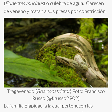
(
Eunectes murinus
) o culebra de agua. Carecen
de veneno y matan a sus presas por constricción.
Tragavenado (
Boa constrictor
) Foto: Francisco
Russo (@f.russo2902)
La familia Elapidae, a la cual pertenecen las