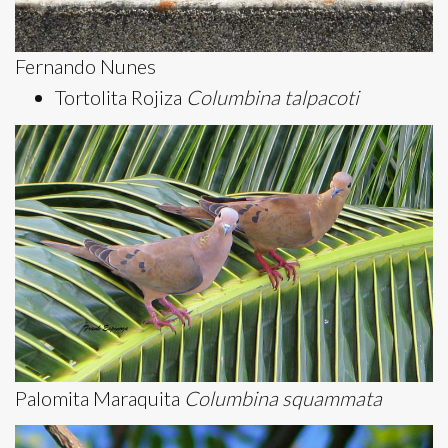
Fernando Nunes
Tortolita Rojiza
Columbina talpacoti
Palomita Maraquita
Columbina squammata