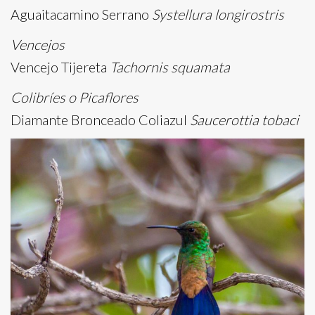
Aguaitacamino Serrano
Systellura longirostris
Vencejos
Vencejo Tijereta
Tachornis squamata
Colibríes o Picaflores
Diamante Bronceado Coliazul
Saucerottia tobaci