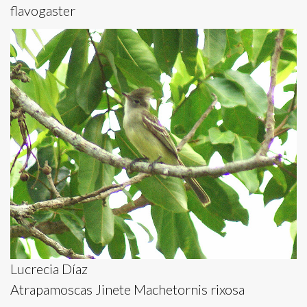
flavogaster
Lucrecia Díaz
Atrapamoscas Jinete Machetornis rixosa