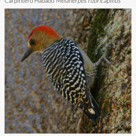
Carpintero Habado
Melanerpes rubricapillus