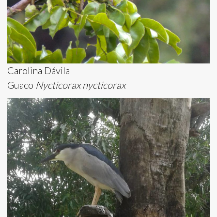
Carolina Dávila
Guaco
Nycticorax nycticorax