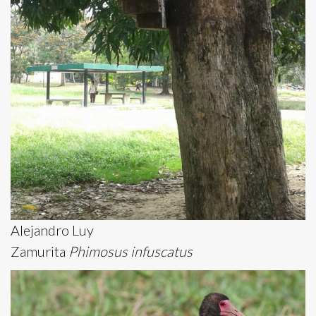
Alejandro Luy
Zamurita
Phimosus infuscatus