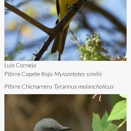
Luis Cornejo
Pitirre Copete Rojo
Myiozetetes similis
Pitirre Chicharrero
Tyrannus melancholicus