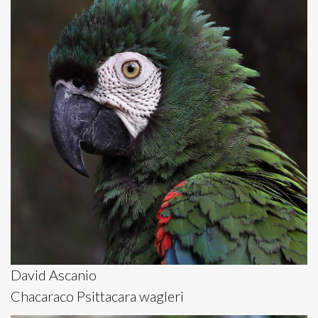
David Ascanio
Chacaraco Psittacara wagleri