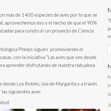
con más de 1400 especies de aves por lo que se
“
ial, aprovechemos eso y el hecho de que el 90%
p
izadas para construir un proyecto de Ciencia
m
S
nitológica Phelps siguen promoviendo el
f
asas, con la iniciativa “Las aves que veo desde
ara aprender disfrutando de nuestra natualeza
N
M
 desde Los Robles, isla de Margarita y a través
i
 las siguientes aves
s
atus
)
J