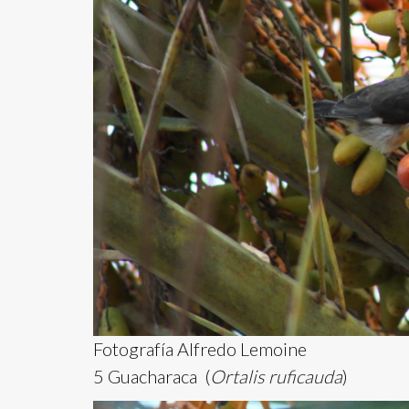
Fotografía Alfredo Lemoine
5 Guacharaca (
Ortalis ruficauda
)