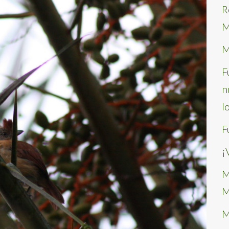
R
M
M
F
n
l
F
¡
M
M
M