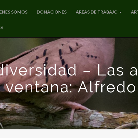
ENES SOMOS
DONACIONES
ÁREAS DE TRABAJO
AR
S
versidad – Las 
 ventana: Alfred