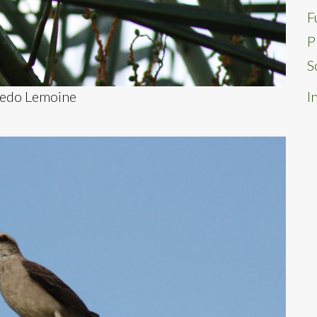
F
P
S
redo Lemoine
I