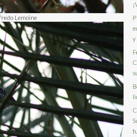
¡
lfredo Lemoine
P
e
y
F
C
s
B
l
C
S
t