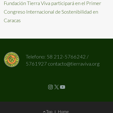
Fundación Tierra Viva participará en el Primer
Congreso Internacional de Sostenibilidad en
Caracas
Telefono: 58 212-5766242 /
5761927 contacto@tierraviva.org
Instagram
X
YouTube
Footer
Top
Home