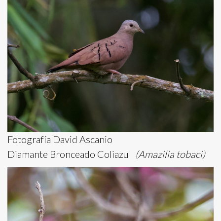
Fotografía David Ascanio
Diamante Bronceado Coliazul
(Amazilia tobaci)