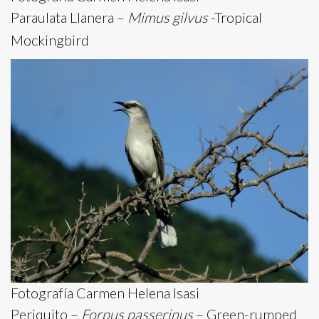
Paraulata Llanera –
Mimus gilvus
-Tropical
Mockingbird
Fotografía Carmen Helena Isasi
Periquito –
Forpus passerinus
– Green-rumped