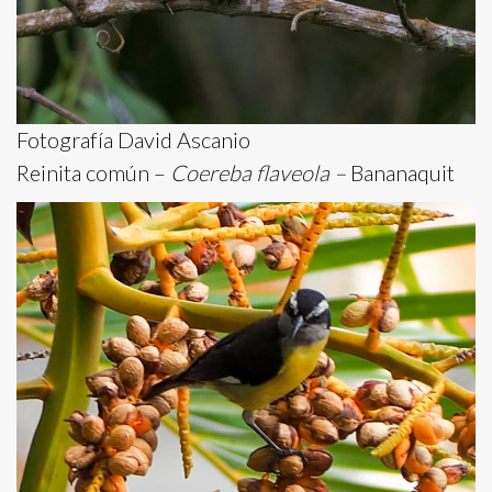
Fotografía David Ascanio
Reinita común –
Coereba flaveola –
Bananaquit