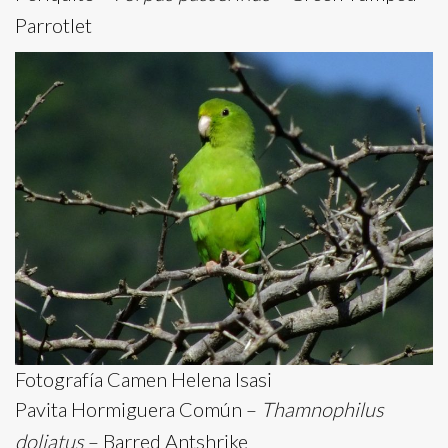
Parrotlet
Fotografía Camen Helena Isasi
Pavita Hormiguera Común –
Thamnophilus
doliatus
– Barred Antshrike