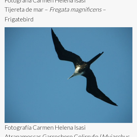
Tijereta de mar –
Fregata magnificens
–
Frigatebird
Fotografía Carmen Helena Isasi
Atrapamoscas Garrochero Colirrufo (
Myiarchus