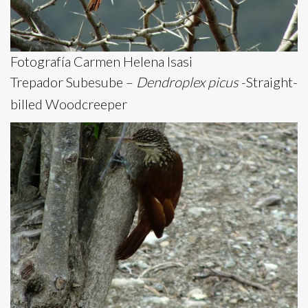
Fotografía Carmen Helena Isasi
Trepador Subesube –
Dendroplex picus
-Straight-
billed Woodcreeper