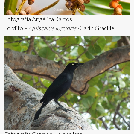
Fotografía Angélica Ramos
Tordito –
Quiscalus lugubris
-Carib Grackle
Fotografía Carmen Helena Isasi