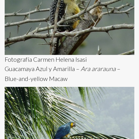
Fotografía Carmen Helena Isasi
Guacamaya Azul y Amarilla –
Ara ararauna
–
Blue-and-yellow Macaw