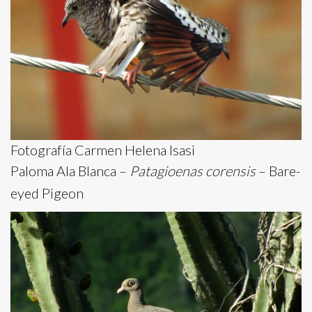
Fotografía Carmen Helena Isasi
Paloma Ala Blanca –
Patagioenas corensis
– Bare-
eyed Pigeon