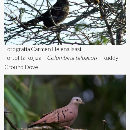
Fotografía Carmen Helena Isasi
Tortolita Rojiza –
Columbina talpacoti
– Ruddy
Ground Dove