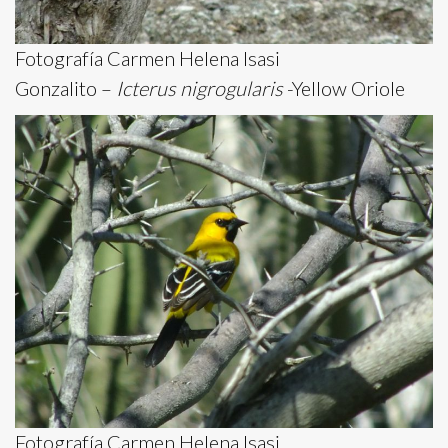
Fotografía Carmen Helena Isasi
Gonzalito –
Icterus nigrogularis
-Yellow Oriole
Fotografía Carmen Helena Isasi