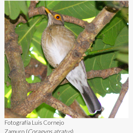
Fotografía Luis Cornejo
Zamuro (
Coragyps atratus
)