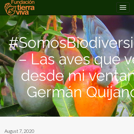
PRIMARY
Skip
MENU
to
content
#SomosBiodivers
– Las aves que 
desde mi ventan
Germán Quijano
August 7, 2020