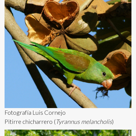
Fotografía Luis Cornejo
Pitirre chicharrero (
Tyrannus melancholis
)