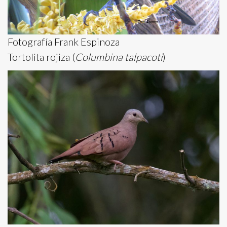
Fotografía Frank Espinoza
Tortolita rojiza (
Columbina talpacoti
)