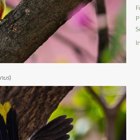
F
P
S
I
anus
)