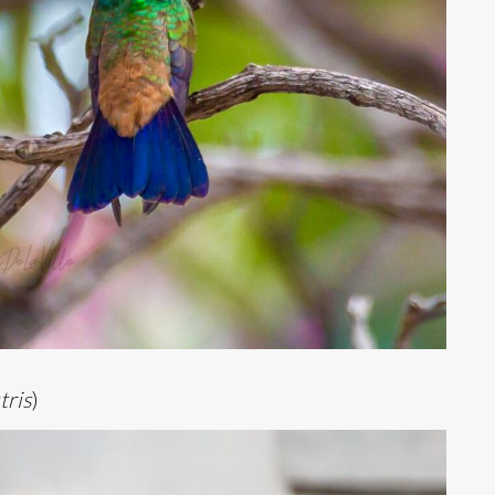
tris
)