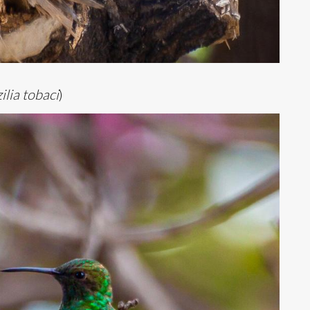
lia tobaci
)