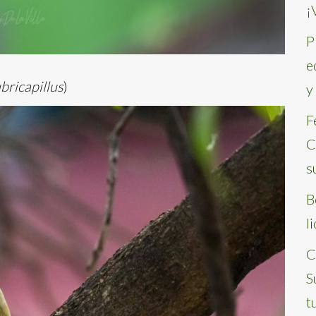
¡
P
e
bricapillus
)
y
F
C
s
B
l
C
S
t