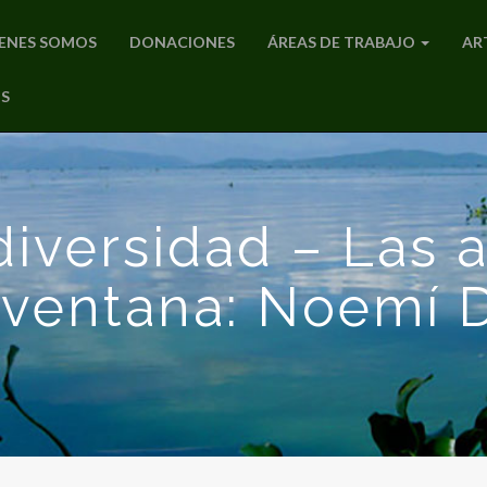
ENES SOMOS
DONACIONES
ÁREAS DE TRABAJO
AR
S
versidad – Las 
ventana: Noemí D