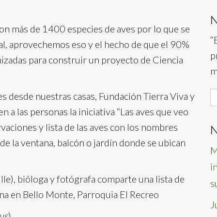
con más de 1400 especies de aves por lo que se
“
ial, aprovechemos eso y el hecho de que el 90%
p
izadas para construir un proyecto de Ciencia
m
S
s desde nuestras casas, Fundación Tierra Viva y
f
 a las personas la iniciativa “Las aves que veo
aciones y lista de las aves con los nombres
N
de la ventana, balcón o jardín donde se ubican
M
i
le), bióloga y fotógrafa comparte una lista de
s
tana en Bello Monte, Parroquia El Recreo
J
us
)