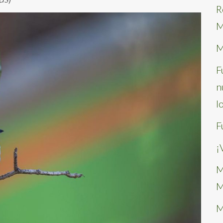
R
M
M
F
n
l
F
¡
M
M
M