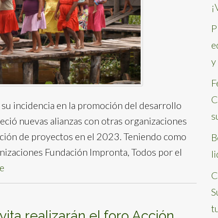
¡
P
e
y
F
C
 su incidencia en la promoción del desarrollo
s
leció nuevas alianzas con otras organizaciones
cución de proyectos en el 2023. Teniendo como
B
anizaciones Fundación Impronta, Todos por el
l
e
C
S
t
ita realizarán el foro Acción