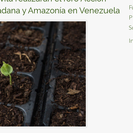
F
udadana y Amazonía en Venezuela
P
S
I