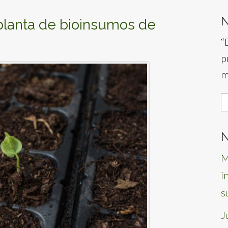
 planta de bioinsumos de
“
p
m
S
f
N
M
i
s
J