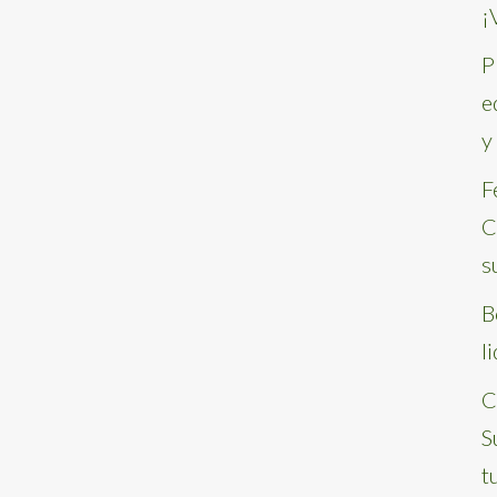
¡
P
e
y
F
C
s
B
l
C
S
t