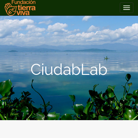
PRIMARY
Skip
MENU
to
content
CiudabLab