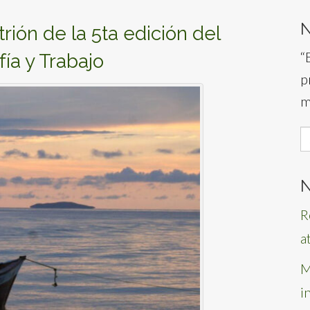
rión de la 5ta edición del
“
ía y Trabajo
p
m
S
f
N
R
a
M
i