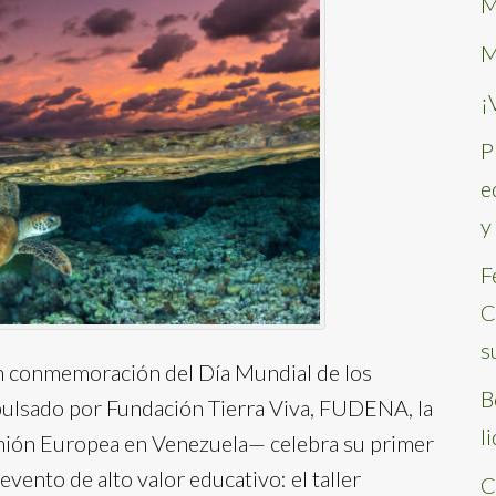
M
M
¡
P
e
y
F
C
s
n conmemoración del Día Mundial de los
B
ulsado por Fundación Tierra Viva, FUDENA, la
l
 Unión Europea en Venezuela— celebra su primer
vento de alto valor educativo: el taller
C