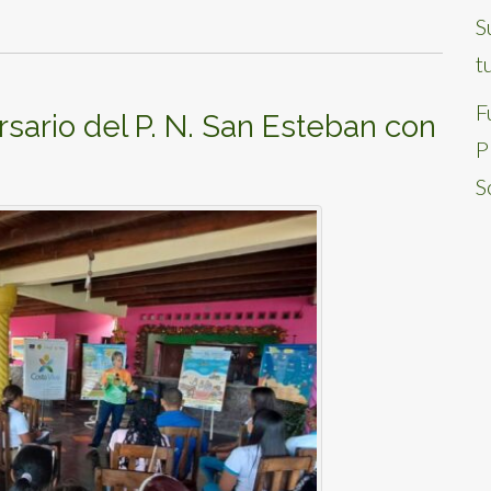
S
t
F
rsario del P. N. San Esteban con
P
S