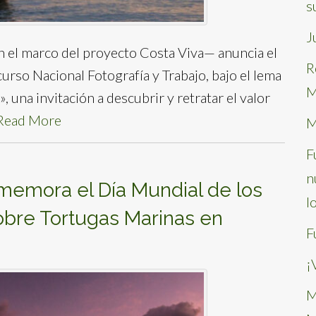
s
J
n el marco del proyecto Costa Viva— anuncia el
R
urso Nacional Fotografía y Trabajo, bajo el lema
M
, una invitación a descubrir y retratar el valor
Read More
M
F
n
memora el Día Mundial de los
l
obre Tortugas Marinas en
F
¡
M