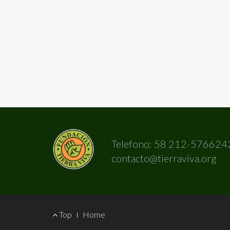
Telefono: 58 212-576624
contacto@tierraviva.org
Footer
Top
Home