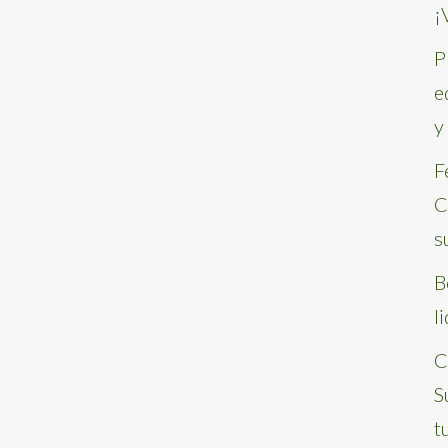
¡
P
e
y
F
C
s
B
l
C
S
t