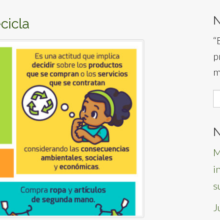
cicla
“
p
m
S
f
N
M
i
s
J