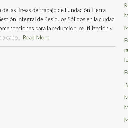
R
 de las líneas de trabajo de Fundación Tierra
M
Gestión Integral de Residuos Sólidos en la ciudad
M
comendaciones para la reducción, reutilización y
va a cabo…
Read More
F
n
l
F
¡
M
M
M