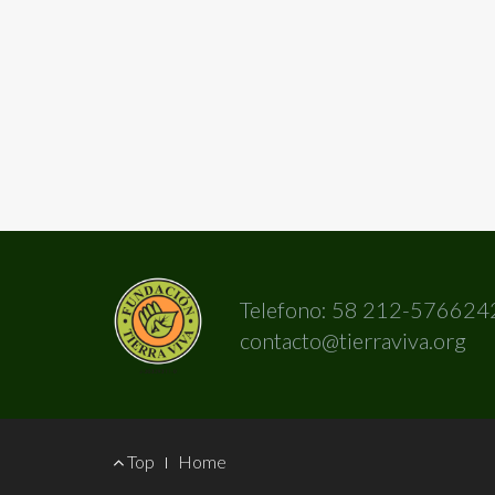
Telefono: 58 212-576624
contacto@tierraviva.org
Footer
Top
Home