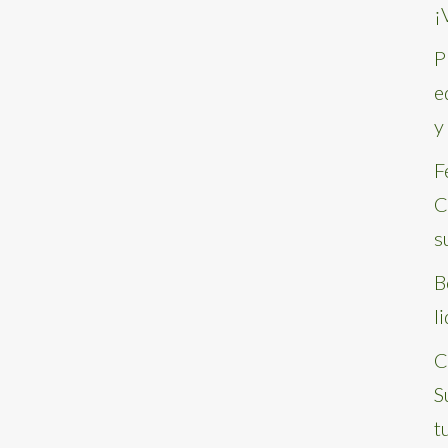
¡
P
e
y
F
C
s
B
l
C
S
t