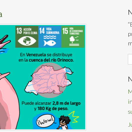
a
“
p
m
S
f
N
M
i
s
J