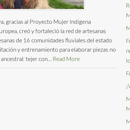
R
M
a, gracias al Proyecto Mujer Indígena
M
opea, creó y fortaleció la red de artesanas
anas de 16 comunidades fluviales del estado
F
itación y entrenamiento para elaborar piezas no
n
 ancestral: tejer con…
Read More
l
F
¡
M
M
M