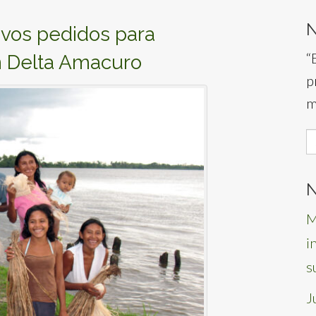
evos pedidos para
“
n Delta Amacuro
p
m
S
f
N
M
i
s
J