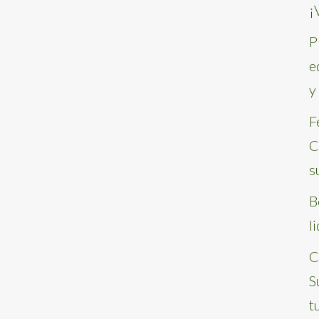
¡
P
e
y
F
C
s
B
l
C
S
t