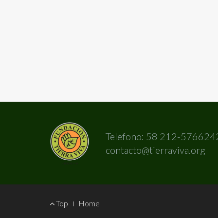
Telefono: 58 212-576624
contacto@tierraviva.org
Footer
Top
Home