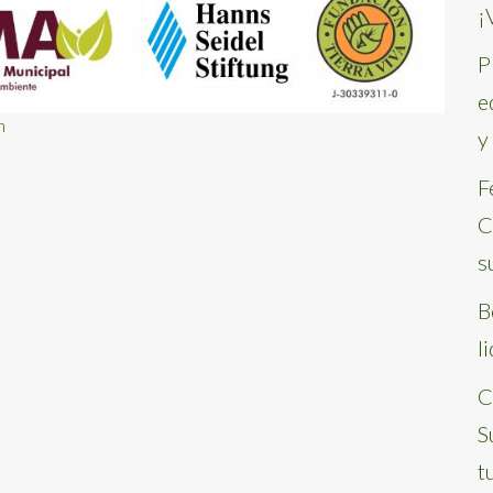
¡
P
e
n
y
F
C
s
B
l
C
S
t