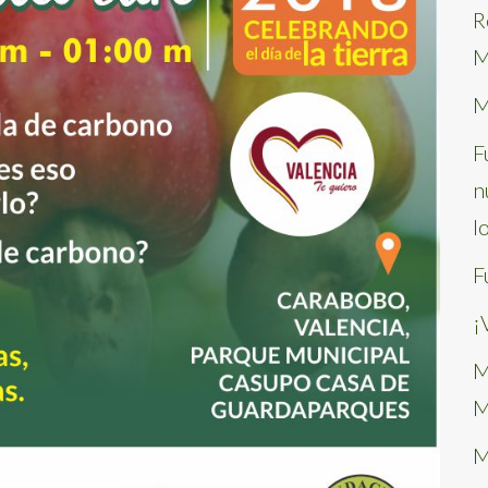
R
M
M
F
n
l
F
¡
M
M
M