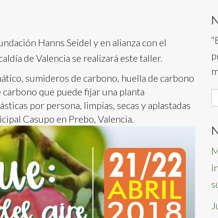
“
Fundación Hanns Seidel y en alianza con el
p
ldía de Valencia se realizará este taller.
m
mático, sumideros de carbono, huella de carbono
de carbono que puede fijar una planta
S
lásticas por persona, limpias, secas y aplastadas
f
icipal Casupo en Prebo, Valencia.
N
M
i
s
J