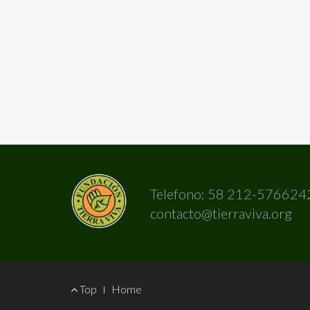
Telefono: 58 212-576624
contacto@tierraviva.org
Footer
Top
Home