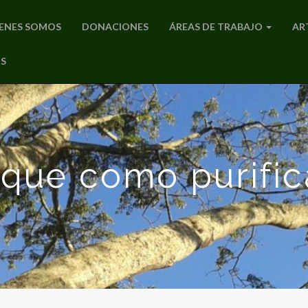
ENES SOMOS
DONACIONES
ÁREAS DE TRABAJO
AR
S
sque como purific