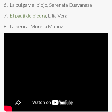
6. La pulga y el piojo, Serenata Guayanesa
7.
El paují de piedra
, Lilia Vera
8. La perica, Morella Muñoz