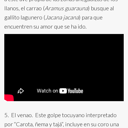
llanos, el carrao (
Aramus guarauna
) busque al
gallito lagunero (
Jacana jacana
) para que
encuentren su amor que se ha ido.
5. El venao. Este golpe tocuyano interpretado
por “Carota, ñema y tajá”, incluye en su coro una