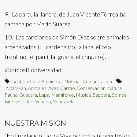
9. La paraula llanera, de Juan Vicente Torrealba
cantada por Mario Suárez
10. Las canciones de Simón Díaz sobre animales
amenazados (El cardenalito, la lapa, el oso
frontino, el paují, la iguana, el chigüire).
#SomosBiodiversidad
Gestión Socio Ambiental
,
Noticias Comunicacion
Alcaraván
,
Animales
,
Aves
,
Carrao
,
Conservación
,
cultura
,
Fauna
,
Guácara
,
Lapa
,
Mamíferos
,
Música
,
Sapoara
,
Somos
Biodiversidad
,
Venado
,
Venezuela
NUESTRA MISIÓN
“En Fundación Tierra Viva hacemos proyectos de