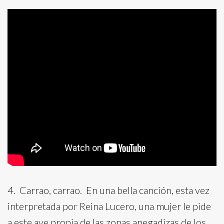
4. Carrao, carrao. En una bella canción, esta vez
interpretada por Reina Lucero, una mujer le pide
a este ave propia de las zonas anegadizas de los