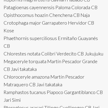
Patagioenas cayennensis Paloma Colorada CB
Opisthocomus hoazin Chenchena CB Naja
Crotophaga major Garrapatero Hervidor CB
Kose
Phaethornis superciliosus Ermitaño Guayanés
CB
Chlorestes notata Colibrí Verdecito CB Jukujuku
Megaceryle torquata Martín Pescador Grande
CB Javi takataka
Chloroceryle amazona Martín Pescador
Matraquero CB Javi takataka
Ramphastos tucanus Piapoco Gargantiblanco CB
Jari Simi
Pteroglosus aracari Tilingo Cuellinegro CB Jari