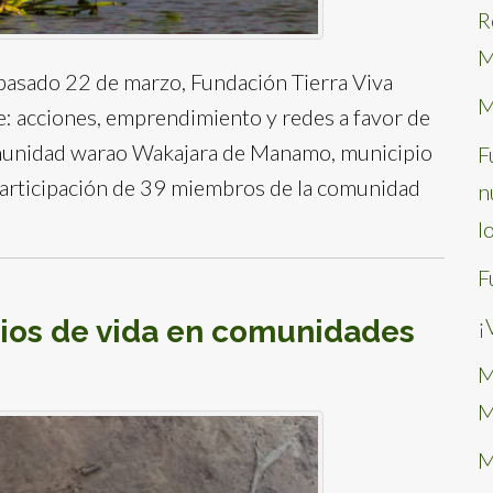
R
M
 pasado 22 de marzo, Fundación Tierra Viva
M
e: acciones, emprendimiento y redes a favor de
 comunidad warao Wakajara de Manamo, municipio
F
participación de 39 miembros de la comunidad
n
l
F
¡
ios de vida en comunidades
M
M
M