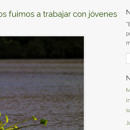
s fuimos a trabajar con jóvenes
“
p
m
S
f
N
M
i
s
J