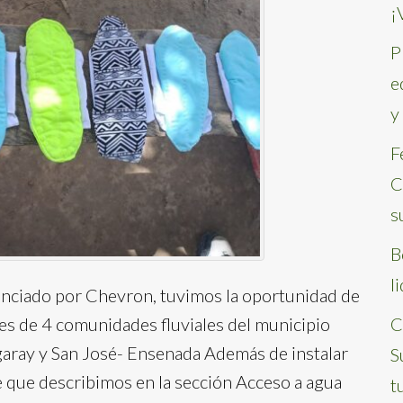
¡
P
e
y
F
C
s
B
l
nanciado por Chevron, tuvimos la oportunidad de
tes de 4 comunidades fluviales del municipio
C
garay y San José- Ensenada Además de instalar
S
le que describimos en la sección Acceso a agua
t