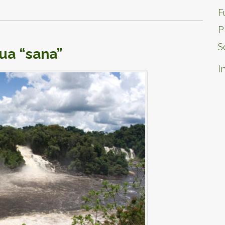
F
P
S
ua “sana”
I