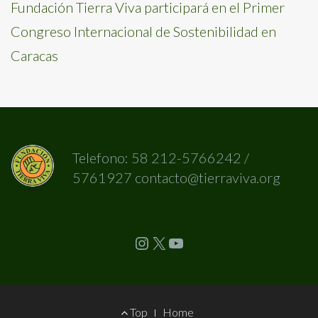
Fundación Tierra Viva participará en el Primer
Congreso Internacional de Sostenibilidad en
Caracas
Telefono: 58 212-5766242 /
5761927 contacto@tierraviva.org
Instagram
X
YouTube
Footer
Top
Home