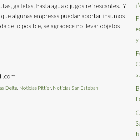
¡
utas, galletas, hasta agua o jugos refrescantes. Y
a que algunas empresas puedan aportar insumos
P
da de lo posible, se agradece no llevar objetos
e
y
F
C
s
il.com
B
as Delta
,
Noticias Pittier
,
Noticias San Esteban
l
C
S
t