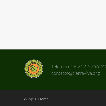
Telefono: 58 212-576624
contacto@tierraviva.org
Footer
Top
Home