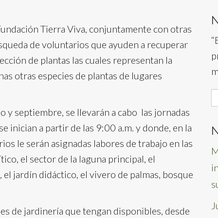
Fundación Tierra Viva, conjuntamente con otras
“
úsqueda de voluntarios que ayuden a recuperar
p
ección de plantas las cuales representan la
m
has otras especies de plantas de lugares
S
f
o y septiembre, se llevarán a cabo las jornadas
 inician a partir de las 9:00 a.m. y donde, en la
N
rios le serán asignadas labores de trabajo en las
M
ico, el sector de la laguna principal, el
i
 el jardín didáctico, el vivero de palmas, bosque
s
J
les de jardinería que tengan disponibles, desde