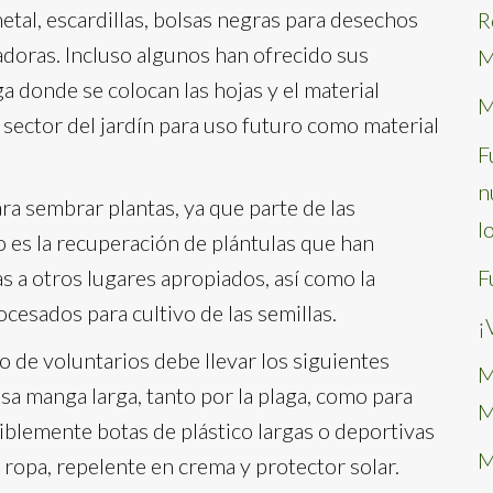
metal, escardillas, bolsas negras para desechos
R
adoras. Incluso algunos han ofrecido sus
M
a donde se colocan las hojas y el material
M
o sector del jardín para uso futuro como material
F
n
ra sembrar plantas, ya que parte de las
l
o es la recuperación de plántulas que han
 a otros lugares apropiados, así como la
F
cesados para cultivo de las semillas.
¡
 de voluntarios debe llevar los siguientes
M
sa manga larga, tanto por la plaga, como para
M
iblemente botas de plástico largas o deportivas
M
e ropa, repelente en crema y protector solar.