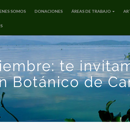
ENES SOMOS
DONACIONES
ÁREAS DE TRABAJO
AR
S
tiembre: te invita
ín Botánico de Ca