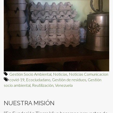
Gestión Socio Ambiental
,
Noticias
,
Noticias Comunicacion
covid-19
,
Ecociudadano
,
Gestión de residuos
,
Gestión
socio ambiental
,
Reutilización
,
Venezuela
NUESTRA MISIÓN