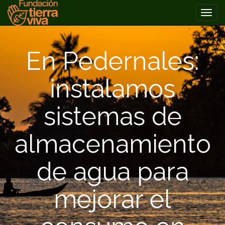
PRIMARY
Skip
MENU
to
En Pedernales:
content
instalamos
sistemas de
almacenamiento
de agua para
mejorar el