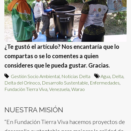
¿Te gustó el artículo? Nos encantaría que lo
compartas o se lo comentes a quien
consideres que le pueda gustar. Gracias.
Gestión Socio Ambiental
,
Noticias Delta
Agua
,
Delta
,
Delta del Orinoco
,
Desarrollo Sustentable
,
Enfermedades
,
Fundación Tierra Viva
,
Venezuela
,
Warao
NUESTRA MISIÓN
“En Fundación Tierra Viva hacemos proyectos de
desarrollo sustentable para mejorar la calidad de