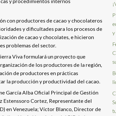
ticas y procedimientos internos
¡
P
ión con productores de cacao y chocolateros
e
oridades y dificultades para los procesos de
y
zación de cacao y chocolates, e hicieron
F
les problemas del sector.
C
Tierra Viva formulará un proyecto que
s
organización de los productores de la región,
tación de productores en prácticas
B
ar la producción y productividad del cacao.
l
me García Alba Oficial Principal de Gestión
C
az Estenssoro Cortez, Representante del
S
D) en Venezuela; Víctor Blanco, Director de
t