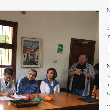
“
p
m
S
f
N
M
i
s
J