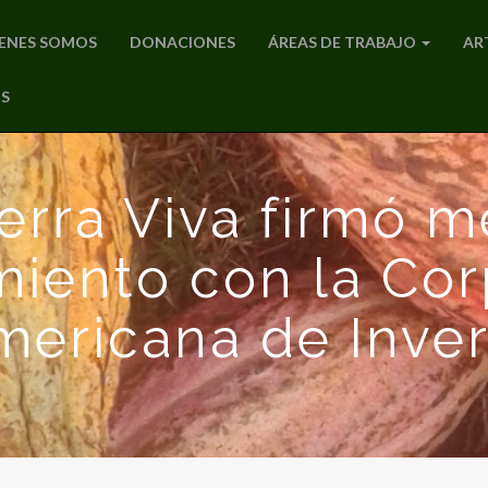
ENES SOMOS
DONACIONES
ÁREAS DE TRABAJO
AR
S
erra Viva firmó
miento con la Cor
mericana de Inve