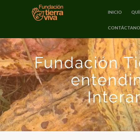
INICIO
QUÍ
PRIMARY
CONTÁCTANO
Skip
MENU
to
content
Fundación Ti
entendi
Intera