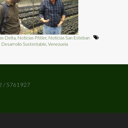
as Delta
,
Noticias Pittier
,
Noticias San Esteban
,
Desarrollo Sustentable
,
Venezuela
2 / 5761927