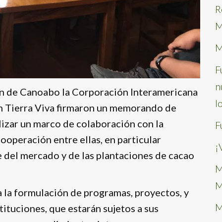
R
M
M
F
n
ón de Canoabo la Corporación Interamericana
l
ón Tierra Viva firmaron un memorando de
izar un marco de colaboración con la
F
ooperación entre ellas, en particular
¡
 del mercado y de las plantaciones de cacao
M
M
 la formulación de programas, proyectos, y
M
ituciones, que estarán sujetos a sus