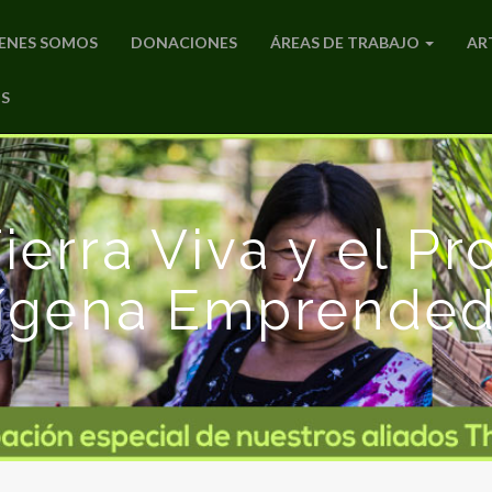
ENES SOMOS
DONACIONES
ÁREAS DE TRABAJO
AR
S
ierra Viva y el Pr
dígena Emprended