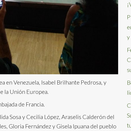
¡
P
e
y
F
C
s
 en Venezuela, Isabel Brilhante Pedrosa, y
B
e la Unión Europea.
l
bajada de Francia.
C
S
ida Sosa y Cecilia López, Araselis Calderón del
t
es, Gloria Fernández y Gisela Ipuana del pueblo