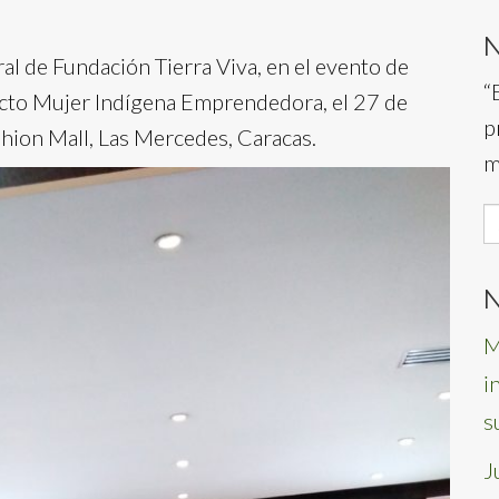
al de Fundación Tierra Viva, en el evento de
“
ecto Mujer Indígena Emprendedora, el 27 de
p
hion Mall, Las Mercedes, Caracas.
m
S
f
N
M
i
s
J