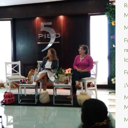
R
M
M
F
n
l
F
¡
M
M
M