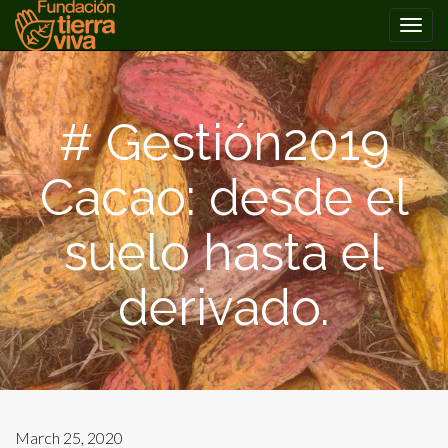
PRIMARY
Skip
MENU
to
content
# Gestión2019
Cacao: desde el
suelo hasta el
derivado.
March 25, 2020