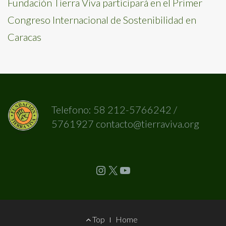
Fundación Tierra Viva participará en el Primer
Congreso Internacional de Sostenibilidad en
Caracas
Telefono: 58 212-5766242 /
5761927 contacto@tierraviva.org
Instagram
X
YouTube
Footer
Top
Home