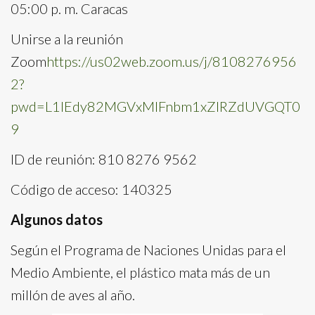
05:00 p. m. Caracas
Unirse a la reunión
Zoom
https://us02web.zoom.us/j/8108276956
2?
pwd=L1lEdy82MGVxMlFnbm1xZlRZdUVGQT0
9
ID de reunión: 810 8276 9562
Código de acceso: 140325
Algunos datos
Según el Programa de Naciones Unidas para el
Medio Ambiente, el plástico mata más de un
millón de aves al año.